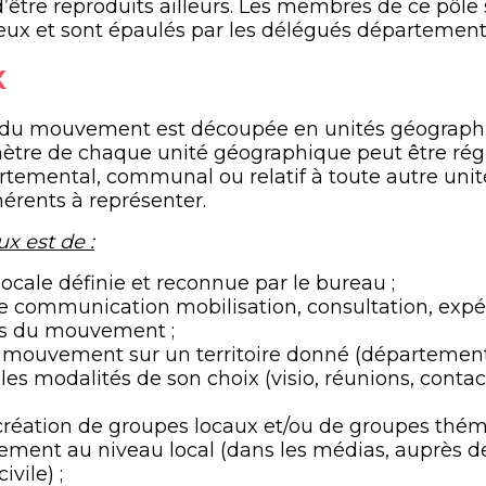
’être reproduits ailleurs.
Les membres de ce pôle s
 eux et sont épaulés par les délégués départemen
X
ale du mouvement est découpée en unités géograp
ètre de chaque unité géographique peut être régi
temental, communal ou relatif à toute autre uni
érents à représenter.
x est de :
locale définie et reconnue par le bureau ;
e communication mobilisation, consultation, exp
ées du mouvement ;
 mouvement sur un territoire donné (départemen
es modalités de son choix (visio, réunions, contact
a création de groupes locaux et/ou de groupes thém
ment au niveau local (dans les médias, auprès de
ivile) ;