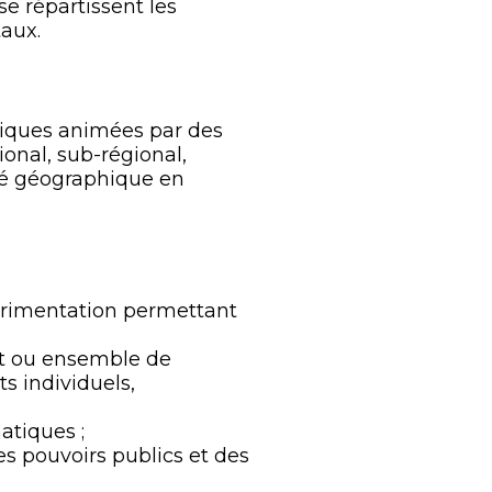
e répartissent les
taux.
hiques animées par des
onal, sub-régional,
té géographique en
érimentation permettant
t ou ensemble de
s individuels,
atiques ;
s pouvoirs publics et des