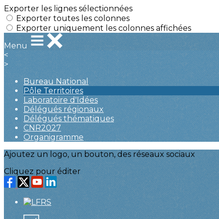
Exporter les lignes sélectionnées
Exporter toutes les colonnes
Exporter uniquement les colonnes affichées
Menu
<
>
Bureau National
Pôle Territoires
Laboratoire d'Idées
Délégués régionaux
Délégués thématiques
CNR2027
Organigramme
Ajoutez un logo, un bouton, des réseaux sociaux
Cliquez pour éditer