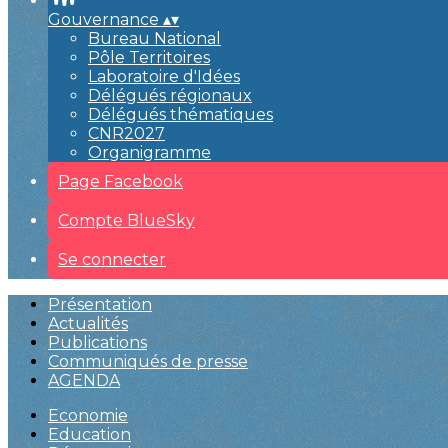
Gouvernance
▴
▾
Bureau National
Pôle Territoires
Laboratoire d'Idées
Délégués régionaux
Délégués thématiques
CNR2027
Organigramme
Page Facebook
Compte BlueSky
Se connecter
Présentation
Actualités
Publications
Communiqués de presse
AGENDA
Economie
Education