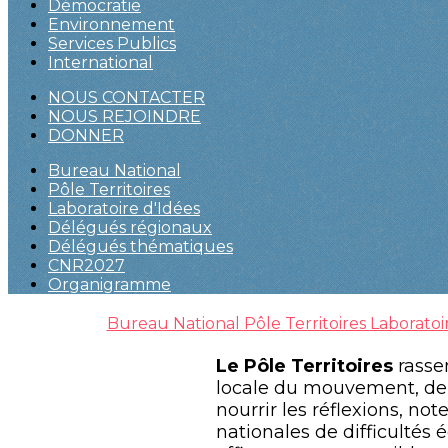
Démocratie
Environnement
Services Publics
International
NOUS CONTACTER
NOUS REJOINDRE
DONNER
Bureau National
Pôle Territoires
Laboratoire d'Idées
Délégués régionaux
Délégués thématiques
CNR2027
Organigramme
Bureau National
Pôle Territoires
Laboratoi
Le Pôle Territoires
rasse
locale du mouvement, de m
nourrir les réflexions, no
nationales de difficultés 