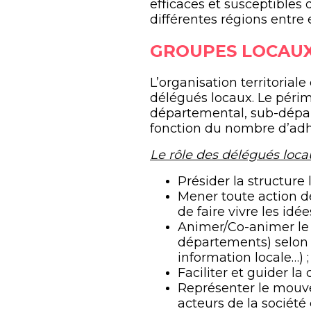
efficaces et susceptibles d
différentes régions entre
GROUPES LOCAU
L’organisation territori
délégués locaux. Le périm
départemental, sub-dépar
fonction du nombre d’adh
Le rôle des délégués locau
Présider la structure 
Mener toute action d
de faire vivre les id
Animer/Co-animer le
départements) selon l
information locale…) ;
Faciliter et guider l
Représenter le mouve
acteurs de la société c