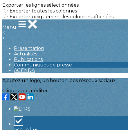
Exporter les lignes sélectionnées
Exporter toutes les colonnes
Exporter uniquement les colonnes affichées
Menu
<
>
Présentation
Actualités
Publications
Communiqués de presse
AGENDA
Ajoutez un logo, un bouton, des réseaux sociaux
Cliquez pour éditer
Accueil
▴
▾