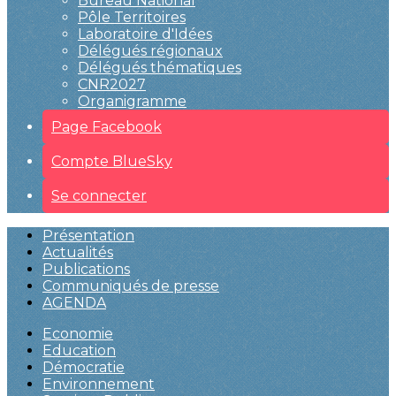
Bureau National
Pôle Territoires
Laboratoire d'Idées
Délégués régionaux
Délégués thématiques
CNR2027
Organigramme
Page Facebook
Compte BlueSky
Se connecter
Présentation
Actualités
Publications
Communiqués de presse
AGENDA
Economie
Education
Démocratie
Environnement