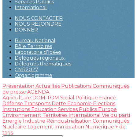
Services Publics
International
NOUS CONTACTER
NOUS REJOINDRE
DONNER
Bureau National
Pôle Territoires
Laboratoire d'Idées
Délégués régionaux
Délégués thématiques
CNR2027
Organigramme
Présentation
Actualités
Publications
Communiqués
de presse
AGENDA
Agriculture
DOM-TOM
Social
Politique
France
Défense
Transports
Dette
Economie
Elections
Institutions
Education
Services Publics
Europe
Environnement
Territoires
International
Vie du parti
Energie
Industrie
Réindustrialisation
Communiqués
Nucléaire
Logement
Immigration
Numérique
+ de
tags