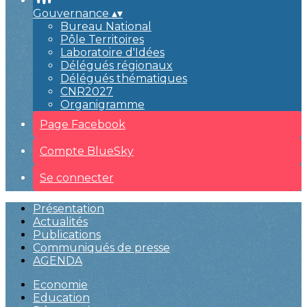
Gouvernance
▴
▾
Bureau National
Pôle Territoires
Laboratoire d'Idées
Délégués régionaux
Délégués thématiques
CNR2027
Organigramme
Page Facebook
Compte BlueSky
Se connecter
Présentation
Actualités
Publications
Communiqués de presse
AGENDA
Economie
Education