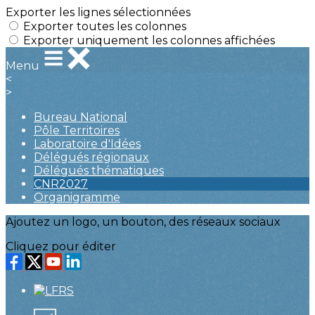
Exporter les lignes sélectionnées
Exporter toutes les colonnes
Exporter uniquement les colonnes affichées
Menu
<
>
Bureau National
Pôle Territoires
Laboratoire d'Idées
Délégués régionaux
Délégués thématiques
CNR2027
Organigramme
Ajoutez un logo, un bouton, des réseaux sociaux
Cliquez pour éditer