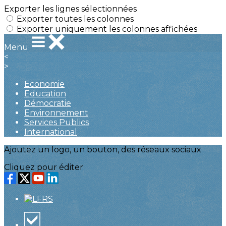
Exporter les lignes sélectionnées
Exporter toutes les colonnes
Exporter uniquement les colonnes affichées
Menu
<
>
Economie
Education
Démocratie
Environnement
Services Publics
International
Ajoutez un logo, un bouton, des réseaux sociaux
Cliquez pour éditer