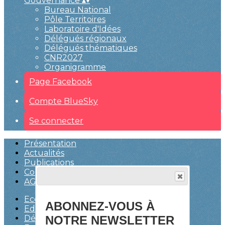
Gouvernance
▴
▾
Bureau National
Pôle Territoires
Laboratoire d'Idées
Délégués régionaux
Délégués thématiques
CNR2027
Organigramme
Page Facebook
Compte BlueSky
Se connecter
Présentation
Actualités
Publications
Communiqués de presse
AGENDA
Economie
ABONNEZ-VOUS À
Education
NOTRE NEWSLETTER
Démocratie