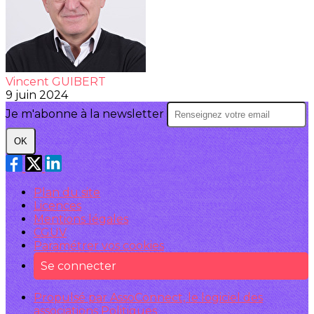
Vincent GUIBERT
9 juin 2024
Je m'abonne à la newsletter
OK
Plan du site
Licences
Mentions légales
CGUV
Paramétrer vos cookies
Se connecter
Propulsé par AssoConnect, le logiciel des
associations Politiques