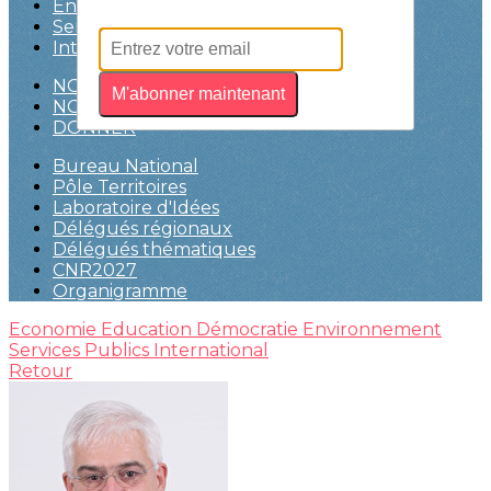
Environnement
Services Publics
International
NOUS CONTACTER
M'abonner maintenant
NOUS REJOINDRE
DONNER
Bureau National
Pôle Territoires
Laboratoire d'Idées
Délégués régionaux
Délégués thématiques
CNR2027
Organigramme
Economie
Education
Démocratie
Environnement
Services Publics
International
Retour