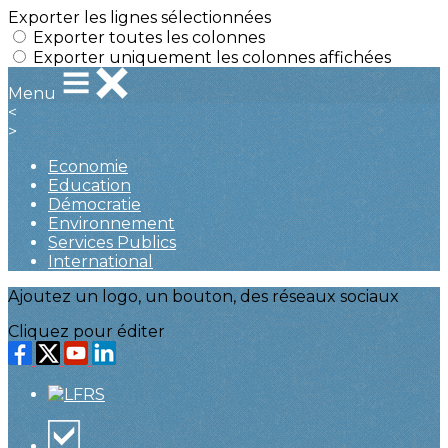
Exporter les lignes sélectionnées
Exporter toutes les colonnes
Exporter uniquement les colonnes affichées
Menu
<
>
Economie
Education
Démocratie
Environnement
Services Publics
International
Ajoutez un logo, un bouton, des réseaux sociaux
Cliquez pour éditer