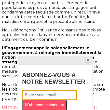
protéger les citoyens, et particulièrement les
populations les plus vulnérables. L’Engagement
condamne cette reculade comme un recul grave
dans la lutte contre la malbouffe, l’obésité, les
maladies chroniques et la précarité alimentaire.
Nous dénonçons l’influence croissante des lobbies
agro-alimentaires dans les décisions publiques, au
détriment du bien commun.
L’Engagement appelle solennellement le
gouvernement à réintégrer immédiatement la
notion d’aliments ultra-transformés dans la
stratégie nationale
, à restaurer des objectifs de
réduction de leur consommation, et à adopter des
mesures fermes pour promouvoir une alimentation
ABONNEZ-VOUS À
saine, accessible et durable.
NOTRE NEWSLETTER
Nous demandons aussi une transparence totale sur
les arbitrages effectués et une vraie prise en compte
des recommandations scientifiques et de santé
publique.
M'abonner maintenant
Découvrez davantage d'articles sur ces thèmes :