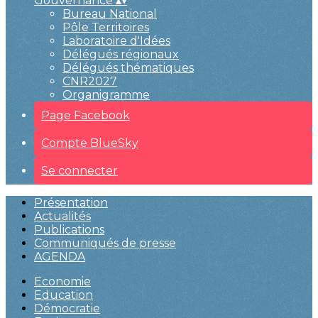
Gouvernance
▴
▾
Bureau National
Pôle Territoires
Laboratoire d'Idées
Délégués régionaux
Délégués thématiques
CNR2027
Organigramme
Page Facebook
Compte BlueSky
Se connecter
Présentation
Actualités
Publications
Communiqués de presse
AGENDA
Economie
Education
Démocratie