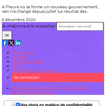
A l'heure où se forme un nouveau gouvernement,
rien n'a changé depuis juillet !Le résultat des...
6 décembre 2024
Je m'abonne à la newsletter
OK
Plan du site
Licences
Mentions légales
CGUV
Paramétrer vos cookies
Se connecter
Propulsé par AssoConnect, le logiciel des
associations Politiques
Vos choix en matière de confidentialité