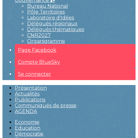
Gouvernance
▴
▾
Bureau National
Pôle Territoires
Laboratoire d'Idées
Délégués régionaux
Délégués thématiques
CNR2027
Organigramme
Page Facebook
Compte BlueSky
Se connecter
Présentation
Actualités
Publications
Communiqués de presse
AGENDA
Economie
Education
Démocratie