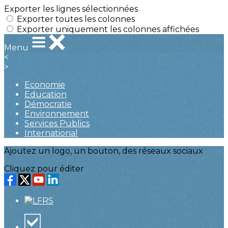
Exporter les lignes sélectionnées
Exporter toutes les colonnes
Exporter uniquement les colonnes affichées
Menu
<
>
Economie
Education
Démocratie
Environnement
Services Publics
International
Ajoutez un logo, un bouton, des réseaux sociaux
Cliquez pour éditer