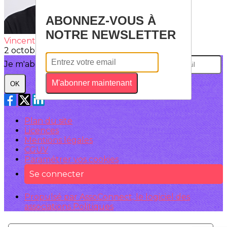
ABONNEZ-VOUS À
NOTRE NEWSLETTER
Vincent GUIBERT
2 octobre 2025
Je m'abonne à la newsletter
M'abonner maintenant
OK
Plan du site
Licences
Mentions légales
CGUV
Paramétrer vos cookies
Se connecter
Propulsé par AssoConnect, le logiciel des
associations Politiques