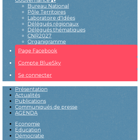
Gouvernance
▴
▾
Bureau National
Pôle Territoires
Laboratoire d'Idées
Délégués régionaux
Délégués thématiques
CNR2027
Organigramme
Page Facebook
Compte BlueSky
Se connecter
Présentation
Actualités
Publications
Communiqués de presse
AGENDA
Economie
Education
Démocratie