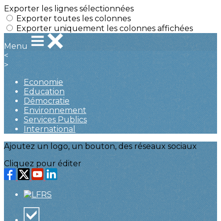
Exporter les lignes sélectionnées
Exporter toutes les colonnes
Exporter uniquement les colonnes affichées
Menu
<
>
Economie
Education
Démocratie
Environnement
Services Publics
International
Ajoutez un logo, un bouton, des réseaux sociaux
Cliquez pour éditer