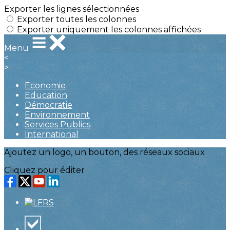
Exporter les lignes sélectionnées
Exporter toutes les colonnes
Exporter uniquement les colonnes affichées
Menu
<
>
Economie
Education
Démocratie
Environnement
Services Publics
International
Ajoutez un logo, un bouton, des réseaux sociaux
Cliquez pour éditer