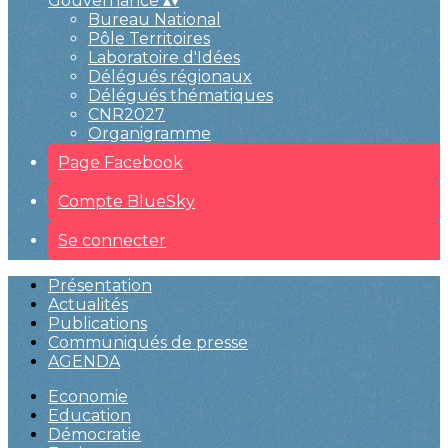
Gouvernance
▴
▾
Bureau National
Pôle Territoires
Laboratoire d'Idées
Délégués régionaux
Délégués thématiques
CNR2027
Organigramme
Page Facebook
Compte BlueSky
Se connecter
Présentation
Actualités
Publications
Communiqués de presse
AGENDA
Economie
Education
Démocratie