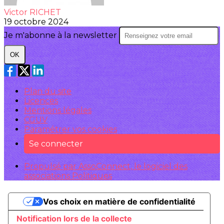
Victor RICHET
19 octobre 2024
Je m'abonne à la newsletter
OK
Plan du site
Licences
Mentions légales
CGUV
Paramétrer vos cookies
Se connecter
Propulsé par AssoConnect, le logiciel des
associations Politiques
Vos choix en matière de confidentialité
Notification lors de la collecte