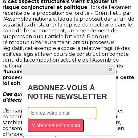
À ces aspects structurels vient s’ajouter un
risque conjoncturel et politique
: lors de l’examen
récente de la proposition de loi dite « Grémillet » par
l’Assemblée nationale, laquelle proposait dans l’un de
ses articles d’instaurer la reprise du nucléaire dans le
code de l’environnement, un amendement de
suppression dudit article fut voté. Bien que
réintroduit ultérieurement lors du processus
législatif, cet exemple expose la relative fragilité des
édifices législatifs en cours de construction compte
tenu de la composition actuelle de l’Assemblée
nationale.
De nombreux autres amendements
“lunaires” sont venus s’ajouter au cours du
processus : il est dès lors peu probable que cette
loi soit in fine votée.
ABONNEZ-VOUS À
Des questions concernant la production
NOTRE NEWSLETTER
d’électricité d’origine renouvelable
L’Engagement attend plus d’éléments palpables
concernant certaines évolutions proposées qui
semblent résolument optimistes (biocarburants,
M'abonner maintenant
consommation de gaz naturel, hydrogène, éolien
offshore). De surcroît, pour certaines sources